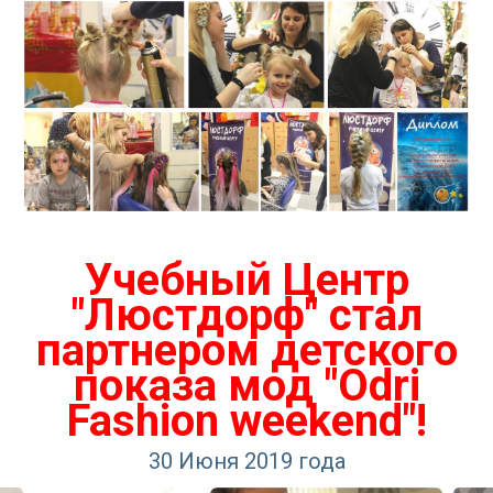
Учебный Центр
"Люстдорф" стал
партнером детского
показа мод "Odri
Fashion weekend"!
30 Июня 2019 года