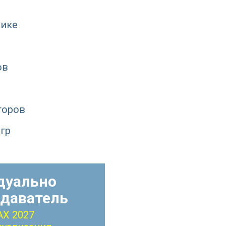
фике
ов
торов
гр
дуально
одаватель
AX 2027