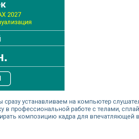
ек
AX 2027
зуализация
й
н.
Я
ы сразу устанавливаем на компьютер слушат
у в профессиональной работе с телами, сплай
бирать композицию кадра для впечатляющей в