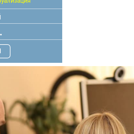
зуализация
й
.
Я