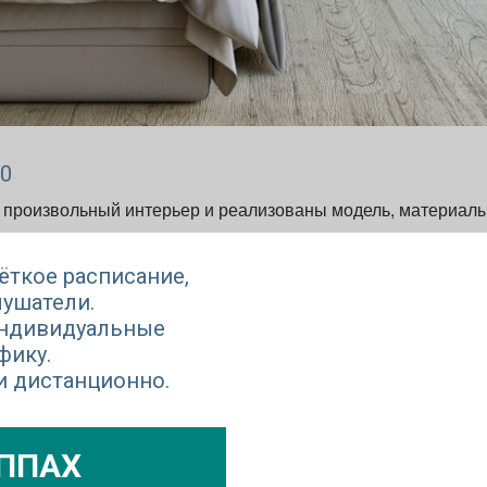
20
н произвольный интерьер и реализованы модель, материалы,
ёткое расписание,
лушатели.
индивидуальные
фику.
 и дистанционно.
УППАХ