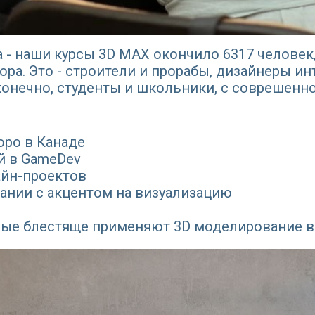
да - наши курсы 3D MAX окончило 6317 челове
ра. Это - строители и прорабы, дизайнеры и
онечно, студенты и школьники, с соврешенно
юро в Канаде
й в GameDev
айн-проектов
ании с акцентом на визуализацию
орые блестяще применяют 3D моделирование в