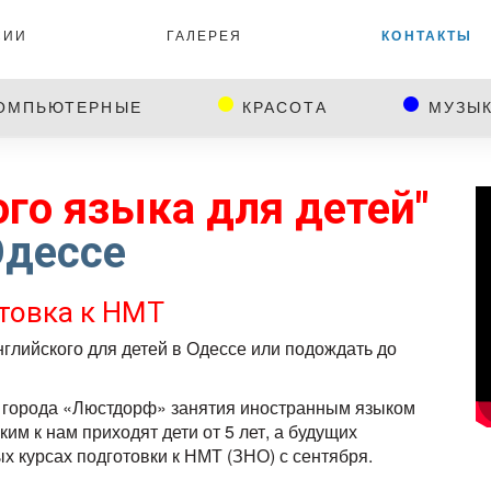
СИИ
ГАЛЕРЕЯ
КОНТАКТЫ
ОМПЬЮТЕРНЫЕ
КРАСОТА
МУЗЫ
ого языка для детей"
Одессе
товка к НМТ
нглийского для детей в Одессе или подождать до
л города «Люстдорф» занятия иностранным языком
им к нам приходят дети от 5 лет, а будущих
 курсах подготовки к НМТ (ЗНО) с сентября.