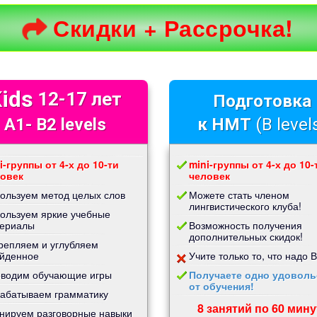
Скидки + Рассрочка!
ids
12-17 лет
Подготовка
A1- B2 levels
к НМТ
(B level
i-группы от 4-х до 10-ти
mini-группы от 4-х до 10-
овек
человек
ользуем метод целых слов
Можете стать членом
лингвистического клуба!
ользуем яркие учебные
ериалы
Возможность получения
дополнительных скидок!
репляем и углубляем
йденное
Учите только то, что надо 
водим обучающие игры
Получаете одно удоволь
от обучения!
абатываем грамматику
8 занятий по 60 мину
нируем разговорные навыки