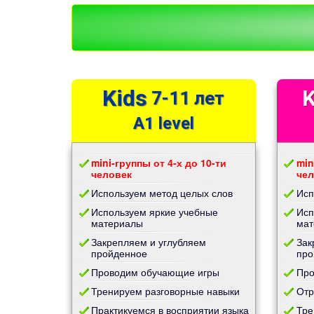
Kids
K
7-11 лет
A1 level
mini-группы от 4-х до 10-ти
min
человек
чел
Используем метод целых слов
Исп
Используем яркие учебные
Исп
материалы
мат
Закрепляем и углубляем
Зак
пройденное
про
Проводим обучающие игры
Про
Тренируем разговорные навыки
Отр
Практикуемся в восприятии языка
Тре