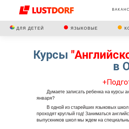
ВАКАН
ДЛЯ ДЕТЕЙ
ЯЗЫКОВЫЕ
К
Курсы
"Английск
в 
+Подго
Думаете записать ребенка на курсы а
января?
В одной из старейших языковых шко
проходят круглый год! Заниматься английск
выпускников школ мы ждем на специальных