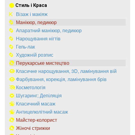
Стиль і Краса
Візаж і макіяж
Манікюр, педикюр
Апаратний манікюр, педикюр
Нарощування нігтів
Гель-лак
Художній розпис
Перукарське мистецтво
Класичне нарощування, 3D, ламінування вій
Фарбування, корекція, ламінування брів
Косметологія
Шугаринг; Депіляція
Класичний масаж
Антицелюлітний масаж
Майстер-колорист
Жіночі стрижки