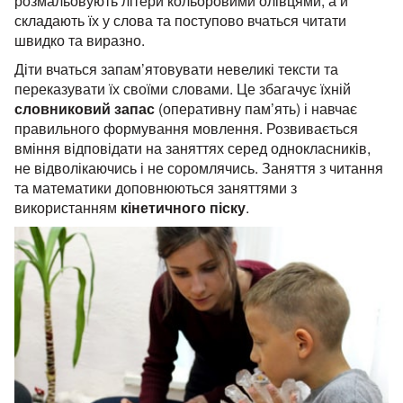
розмальовують літери кольоровими олівцями, а й
складають їх у слова та поступово вчаться читати
швидко та виразно.
Діти вчаться запам’ятовувати невеликі тексти та
переказувати їх своїми словами. Це збагачує їхній
словниковий запас
(оперативну пам’ять) і навчає
правильного формування мовлення. Розвивається
вміння відповідати на заняттях серед однокласників,
не відволікаючись і не соромлячись. Заняття з читання
та математики доповнюються заняттями з
використанням
кінетичного піску
.