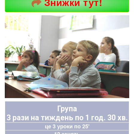
Знижки тут!
Група
3 рази на тиждень по 1 год. 30 хв.
це 3 уроки по 25'
12 занять