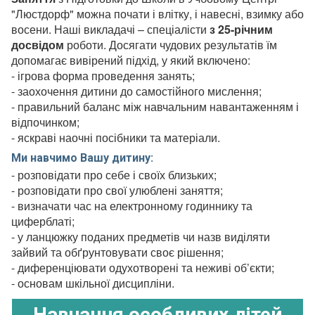
"Люстдорф" можна почати і влітку, і навесні, взимку або
восени. Наші викладачі – спеціалісти
з 25-річним
досвідом
роботи. Досягати чудових результатів їм
допомагає вивірений підхід, у який включено:
- ігрова форма проведення занять;
- заохочення дитини до самостійного мислення;
- правильний баланс між навчальним навантаженням і
відпочинком;
- яскраві наочні посібники та матеріали.
Ми навчимо Вашу дитину:
- розповідати про себе і своїх близьких;
- розповідати про свої улюблені заняття;
- визначати час на електронному годиннику та
циферблаті;
- у ланцюжку поданих предметів чи назв виділяти
зайвий та обґрунтовувати своє рішення;
- диференціювати одухотворені та неживі об’єкти;
- основам шкільної дисципліни.
Навчання особливих дітей