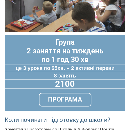
Група
2 заняття на тиждень
по 1 год 30 хв
це 3 урока по 25хв. + 2 активні переви
8 занять
2100
ПРОГРАМА
Коли починати підготовку до школи?
Заняття
з Підготовки до Школи в Учбовому Центрі