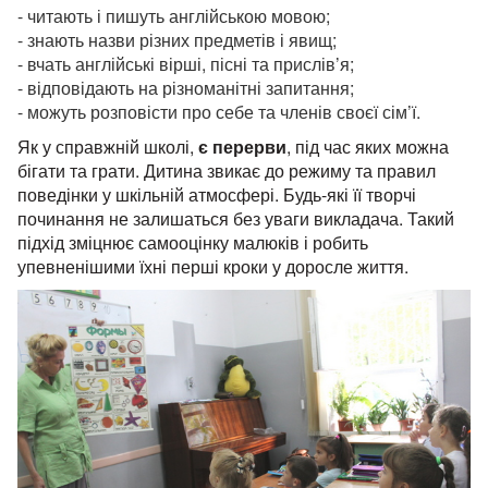
- читають і пишуть англійською мовою;
- знають назви різних предметів і явищ;
- вчать англійські вірші, пісні та прислів’я;
- відповідають на різноманітні запитання;
- можуть розповісти про себе та членів своєї сім’ї.
Як у справжній школі,
є перерви
, під час яких можна
бігати та грати. Дитина звикає до режиму та правил
поведінки у шкільній атмосфері. Будь-які її творчі
починання не залишаться без уваги викладача. Такий
підхід зміцнює самооцінку малюків і робить
упевненішими їхні перші кроки у доросле життя.