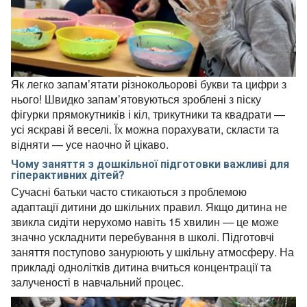
Як легко запам’ятати різнокольорові букви та цифри з
нього! Швидко запам’ятовуються зроблені з піску
фігурки прямокутників і кіл, трикутники та квадрати —
усі яскраві й веселі. Їх можна порахувати, скласти та
відняти — усе наочно й цікаво.
Чому заняття з дошкільної підготовки важливі для
гіперактивних дітей?
Сучасні батьки часто стикаються з проблемою
адаптації дитини до шкільних правил. Якщо дитина не
звикла сидіти нерухомо навіть 15 хвилин — це може
значно ускладнити перебування в школі. Підготовчі
заняття поступово занурюють у шкільну атмосферу. На
прикладі однолітків дитина вчиться концентрації та
залученості в навчальний процес.