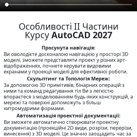
Особливості II Частини
Курсу
AutoCAD 2027
Просунута навігація:
Ви оволодієте досконалою навігацією у просторі 3D
моделі, зможете представляти проект у різних арт-
відображеннях, почнете керувати видовими
екранами у проекції моделі для ефективної роботи.
Скульптинг та Топологія Мереж:
За допомогою 3D примітивів, бінарних операцій з
ними та команд редагування тіл Ви з легкістю
впораєтеся з моделюванням будь-яких конструкцій, а
мережі та поверхні допоможуть з більш
хитромудрими формами.
Автоматизація проектної документації:
Ви зможете автоматично створювати проектну
документацію (проекційні 2D види, розрізи, перерізи,
винесення) з 3D моделі. Це значно заощадить час за