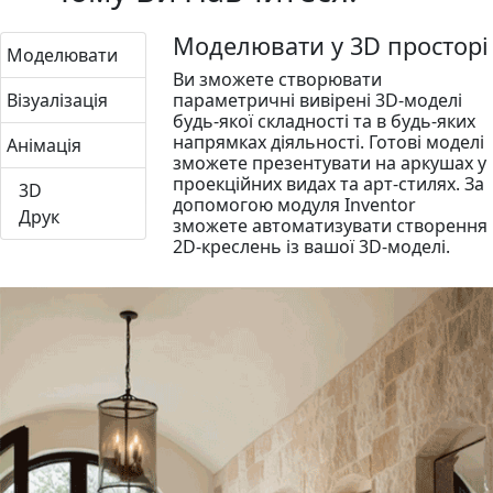
Моделювати у 3D просторі
Моделювати
Ви зможете створювати
Візуалізація
параметричні вивірені 3D-моделі
будь-якої складності та в будь-яких
напрямках діяльності. Готові моделі
Анімація
зможете презентувати на аркушах у
проекційних видах та арт-стилях. За
3D
допомогою модуля Inventor
Друк
зможете автоматизувати створення
2D-креслень із вашої 3D-моделі.
Візуалізувати
Простий підхід AutoCAD до
створення та редагування
матеріалів, освітлення,
навколишнього простору та
налаштувань візуалізації зробив
його дуже конкурентним гравцем у
напрямку візуалізації. Сучасні
можливості ШІ в постобробці
рендеру дозволяють досягти