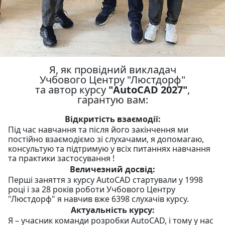
Я, як провідний викладач
Учбового Центру "Люстдорф"
та автор курсу
"AutoCAD 2027"
,
гарантую вам:
Відкритість взаємодії:
Під час навчання та після його закінчення ми
постійно взаємодіємо зі слухачами, я допомагаю,
консультую та підтримую у всіх питаннях навчання
та практики застосування !
Величезний досвід:
Перші заняття з курсу AutoCAD стартували у 1998
році і за 28 років роботи Учбового Центру
"Люстдорф" я навчив вже 6398 слухачів курсу.
Актуальність курсу:
Я – учасник команди розробки AutoCAD, і тому у нас