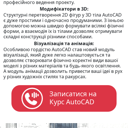
професійного ведення проекту.
Модифікатори в 3D:
Структурні перетворення 2D фігур у 3D тіла AutoCAD
є дуже простими і одночасно продуманими. З їхньою
допомогою можна швидко формувати всілякі фізичні
форми, а взаємодія їх із тілами дозволяє отримувати
складні конструкції різними способами.
Візуалізація та анімація:
Особливою гордістю AutoCAD став новий модуль
візуалізації, який дуже легко налаштовується та
дозволяє створювати фізично коректні види вашої
моделі з різних матеріалів та будь-якого освітлення.
А модуль анімації дозволить привести ваші ідеї в рух
у різних художніх стилях та ракурсах.
Записатися на
Курс AutoCAD