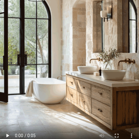
приголомшливих візуалізацій!
Анімувати 3D
Інструментів анімації в різних
художніх стилях достатньо для
створення відеороликів будь-якої
складності. Анімації камери та цілі,
найпростіші налаштування та
інструмент "кроки" дозволяють
новачкам моделювати складні фази
руху та зберігати отриманий
результат у будь-який формат.
Користуватися
адитивними технологіями
AutoCAD має прямий доступ до 3D
друку та до верстатів з ЧПУ. Ви
можете швидко реалізовувати ваші
ідеї у реальні об'єкти.