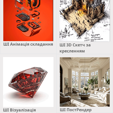
ШІ Анімація складання
ШІ 3D Скетч за
кресленням
ШІ ПостРендер
ШІ Візуалізація