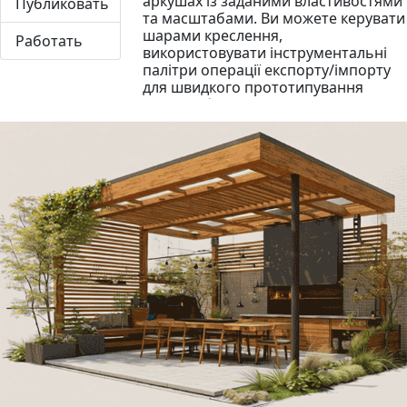
аркушах із заданими властивостями
Публиковать
та масштабами. Ви можете керувати
шарами креслення,
Работать
використовувати інструментальні
палітри операції експорту/імпорту
для швидкого прототипування
свого цифрового проекту. Ви вмієте
ВСЕ, що необхідно професійному
цифровому модельісту-кресляреві!
Можете знаходити та виправляти
помилки у цифрових проектах інших
людей!
Анотувати проект
У нас прийнятий термін "поміряти",
але англійська "Анотувати" - має
ширший зміст: додати всі необхідні
пояснення. Розміри, текстові
написи, таблиці, штампи, логотипи -
все це ви будете легко і швидко
додавати в проект, контролювати
оформлення стилями та
відображати у потрібних проекціях.