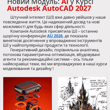
Новий Модуль:
Ai
у Курсі
Autodesk AutoCAD 2027
Штучний інтелект (ШІ) вже давно увійшов у наше
повсякденне життя. Це надихаючий досвід та нові
можливості для будь-яких сфер діяльності.
Компанія Autodesk присвятила ШІ – останню
щорічну конференцію
AU 2026
, де показала
виняткові досягнення у впровадженні інструментів
ШІ у найпопулярніші продукти та технології.
Генеративний дизайн, порівняльна аналітика,
потокова параметрична оптимізація, вбудовувані
агенти та рекомендаційні системи – ось тільки
найяскравіші теми, які ми впроваджуємо в наші курси
моделювання та дизайну !