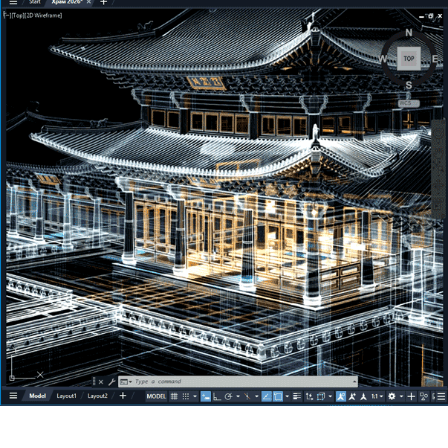
роботи та ведення проектів. Кожне
нове заняття проходить із
застосуванням цих інструментів і до
закінчення курсу вони стають
вашою конкурентною перевагою!
Тепер ви не просто цифровий
художник - ви командний гравець !