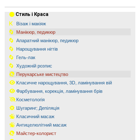
Стиль і Краса
Візаж і макіяж
Манікюр, педикюр
Апаратний манікюр, педикюр
Нарощування нігтів
Гель-лак
Художній розпис
Перукарське мистецтво
Класичне нарощування, 3D, ламінування вій
Фарбування, корекція, ламінування брів
Косметологія
Шугаринг; Депіляція
Класичний масаж
Антицелюлітний масаж
Майстер-колорист